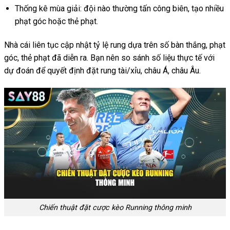
Thống kê mùa giải: đội nào thường tấn công biên, tạo nhiều
phạt góc hoặc thẻ phạt.
Nhà cái liên tục cập nhật tỷ lệ rung dựa trên số bàn thắng, phạt
góc, thẻ phạt đã diễn ra. Bạn nên so sánh số liệu thực tế với
dự đoán để quyết định đặt rung tài/xỉu, châu Á, châu Âu.
Chiến thuật đặt cược kèo Running thông minh