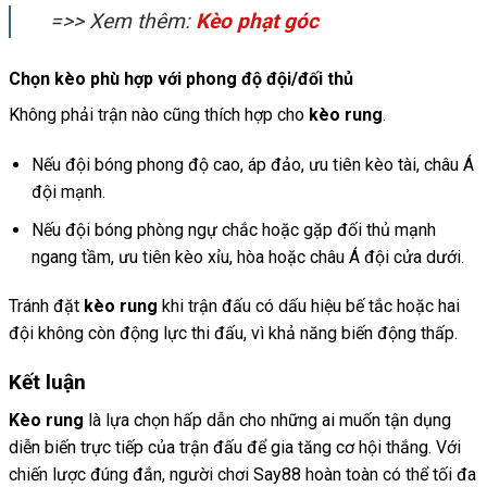
=>> Xem thêm:
Kèo phạt góc
Chọn kèo phù hợp với phong độ đội/đối thủ
Không phải trận nào cũng thích hợp cho
kèo rung
.
Nếu đội bóng phong độ cao, áp đảo, ưu tiên kèo tài, châu Á
đội mạnh.
Nếu đội bóng phòng ngự chắc hoặc gặp đối thủ mạnh
ngang tầm, ưu tiên kèo xỉu, hòa hoặc châu Á đội cửa dưới.
Tránh đặt
kèo rung
khi trận đấu có dấu hiệu bế tắc hoặc hai
đội không còn động lực thi đấu, vì khả năng biến động thấp.
Kết luận
Kèo rung
là lựa chọn hấp dẫn cho những ai muốn tận dụng
diễn biến trực tiếp của trận đấu để gia tăng cơ hội thắng. Với
chiến lược đúng đắn, người chơi Say88 hoàn toàn có thể tối đa