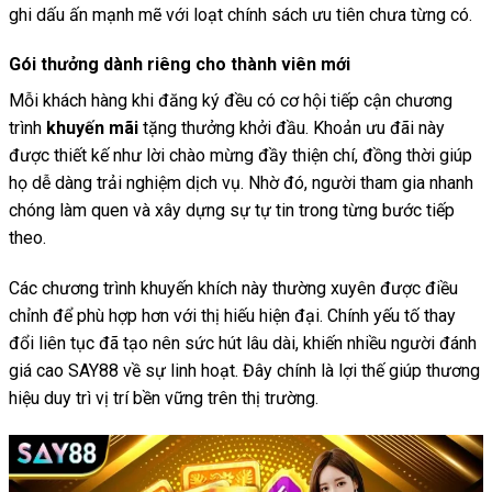
ghi dấu ấn mạnh mẽ với loạt chính sách ưu tiên chưa từng có.
Gói thưởng dành riêng cho thành viên mới
Mỗi khách hàng khi đăng ký đều có cơ hội tiếp cận chương
trình
khuyến mãi
tặng thưởng khởi đầu. Khoản ưu đãi này
được thiết kế như lời chào mừng đầy thiện chí, đồng thời giúp
họ dễ dàng trải nghiệm dịch vụ. Nhờ đó, người tham gia nhanh
chóng làm quen và xây dựng sự tự tin trong từng bước tiếp
theo.
Các chương trình khuyến khích này thường xuyên được điều
chỉnh để phù hợp hơn với thị hiếu hiện đại. Chính yếu tố thay
đổi liên tục đã tạo nên sức hút lâu dài, khiến nhiều người đánh
giá cao SAY88 về sự linh hoạt. Đây chính là lợi thế giúp thương
hiệu duy trì vị trí bền vững trên thị trường.