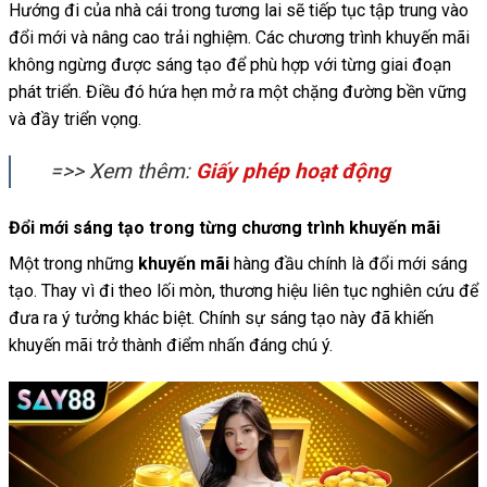
Hướng đi của nhà cái trong tương lai sẽ tiếp tục tập trung vào
đổi mới và nâng cao trải nghiệm. Các chương trình khuyến mãi
không ngừng được sáng tạo để phù hợp với từng giai đoạn
phát triển. Điều đó hứa hẹn mở ra một chặng đường bền vững
và đầy triển vọng.
=>> Xem thêm:
Giấy phép hoạt động
Đổi mới sáng tạo trong từng chương trình khuyến mãi
Một trong những
khuyến mãi
hàng đầu chính là đổi mới sáng
tạo. Thay vì đi theo lối mòn, thương hiệu liên tục nghiên cứu để
đưa ra ý tưởng khác biệt. Chính sự sáng tạo này đã khiến
khuyến mãi trở thành điểm nhấn đáng chú ý.