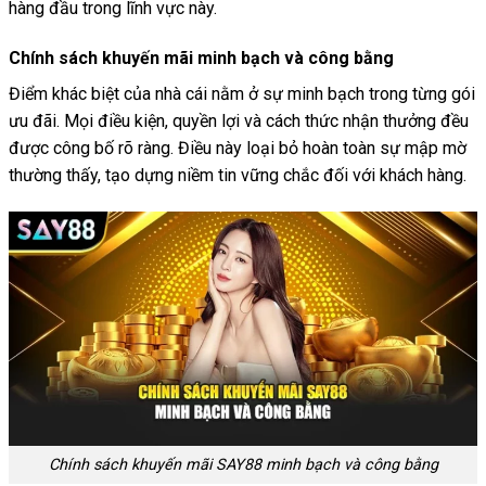
hàng đầu trong lĩnh vực này.
Chính sách khuyến mãi minh bạch và công bằng
Điểm khác biệt của nhà cái nằm ở sự minh bạch trong từng gói
ưu đãi. Mọi điều kiện, quyền lợi và cách thức nhận thưởng đều
được công bố rõ ràng. Điều này loại bỏ hoàn toàn sự mập mờ
thường thấy, tạo dựng niềm tin vững chắc đối với khách hàng.
Chính sách khuyến mãi SAY88 minh bạch và công bằng