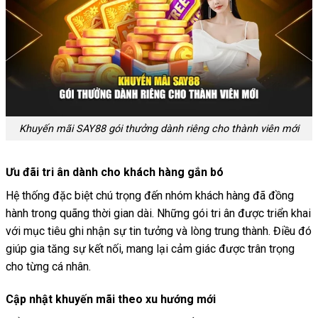
Khuyến mãi SAY88 gói thưởng dành riêng cho thành viên mới
Ưu đãi tri ân dành cho khách hàng gắn bó
Hệ thống đặc biệt chú trọng đến nhóm khách hàng đã đồng
hành trong quãng thời gian dài. Những gói tri ân được triển khai
với mục tiêu ghi nhận sự tin tưởng và lòng trung thành. Điều đó
giúp gia tăng sự kết nối, mang lại cảm giác được trân trọng
cho từng cá nhân.
Cập nhật khuyến mãi theo xu hướng mới